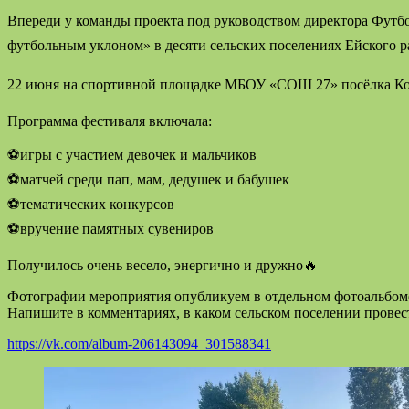
Впереди у команды проекта под руководством директора Фу
футбольным уклоном» в десяти сельских поселениях Ейского 
22 июня на спортивной площадке МБОУ «СОШ 27» посёлка Ко
Программа фестиваля включала:
⚽игры с участием девочек и мальчиков
⚽матчей среди пап, мам, дедушек и бабушек
⚽тематических конкурсов
⚽вручение памятных сувениров
Получилось очень весело, энергично и дружно🔥
Фотографии мероприятия опубликуем в отдельном фотоальбом
Напишите в комментариях, в каком сельском поселении прове
https://vk.com/album-206143094_301588341