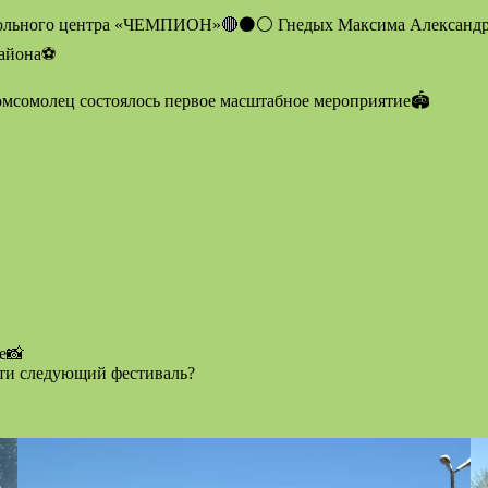
тбольного центра «ЧЕМПИОН»🔴⚫⚪ Гнедых Максима Александров
района⚽
мсомолец состоялось первое масштабное мероприятие🏟
е📸
сти следующий фестиваль?