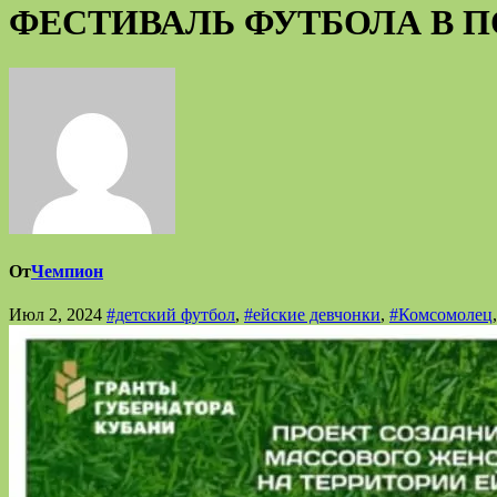
ФЕСТИВАЛЬ ФУТБОЛА В 
От
Чемпион
Июл 2, 2024
#детский футбол
,
#ейские девчонки
,
#Комсомолец