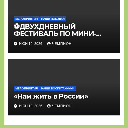
МЕРОПРИЯТИЯ
НАШИ ПОЕЗДКИ
⚽ДВУХДНЕВНЫЙ
ФЕСТИВАЛЬ ПО МИНИ-
ФУТБОЛУ⚽
ИЮН 19, 2026
ЧЕМПИОН
МЕРОПРИЯТИЯ
НАШИ ВОСПИТАННИКИ
«Нам жить в России»
ИЮН 19, 2026
ЧЕМПИОН