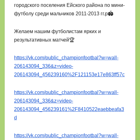
городского поселения Ейского района по мини-
футболу среди мальчиков 2011-2013 гг.р🏟
Желаем нашим футболистам ярких и
результативных матчей🏆
https://vk.com/public_championfootbal?w=wall-
206143094_336&z=video-
206143094_456239160%2F121153e17e863ff57c
https://vk.com/public_championfootbal?w=wall-
206143094_336&z=video-
206143094_456239161%2F8410522eaebbeafa3
d
https://vk.com/public_championfootbal?w=wall-