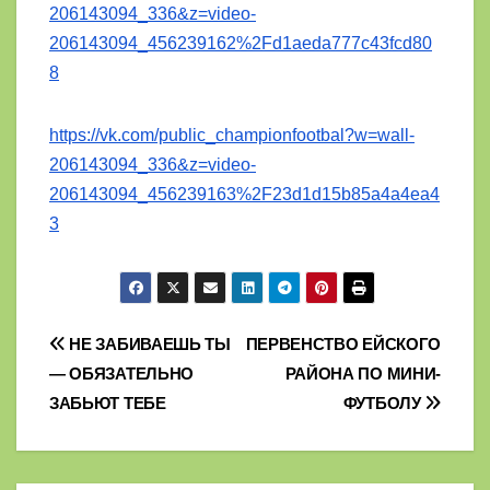
206143094_336&z=video-
206143094_456239162%2Fd1aeda777c43fcd80
8
https://vk.com/public_championfootbal?w=wall-
206143094_336&z=video-
206143094_456239163%2F23d1d15b85a4a4ea4
3
Навигация
НЕ ЗАБИВАЕШЬ ТЫ
ПЕРВЕНСТВО ЕЙСКОГО
— ОБЯЗАТЕЛЬНО
РАЙОНА ПО МИНИ-
по
ЗАБЬЮТ ТЕБЕ
ФУТБОЛУ
записям