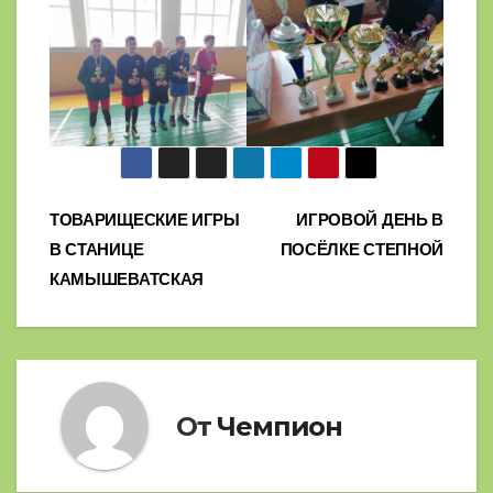
Навигация
ТОВАРИЩЕСКИЕ ИГРЫ
ИГРОВОЙ ДЕНЬ В
В СТАНИЦЕ
ПОСЁЛКЕ СТЕПНОЙ
по
КАМЫШЕВАТСКАЯ
записям
От
Чемпион