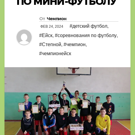
ПО МИНИ-ФУТБОЛУ
От
Чемпион
#детский футбол
,
ФЕВ 24, 2024
#Ейск
,
#соревнования по футболу
,
#Степной
,
#чемпион
,
#чемпионейск