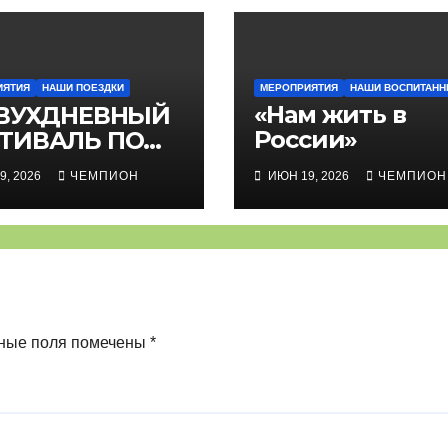
ИЯТИЯ
НАШИ ПОЕЗДКИ
МЕРОПРИЯТИЯ
НАШИ ВОСПИТАНН
«Нам жить в
ВУХДНЕВНЫЙ
России»
ТИВАЛЬ ПО
И-ФУТБОЛУ
9, 2026
ЧЕМПИОН
ИЮН 19, 2026
ЧЕМПИОН
ные поля помечены
*