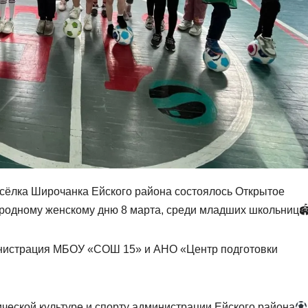
сёлка Широчанка Ейского района состоялось Открытое
родному женскому дню 8 марта, среди младших школьниц
нистрация МБОУ «СОШ 15» и АНО «Центр подготовки
ческой культуре и спорту администрации Ейского района