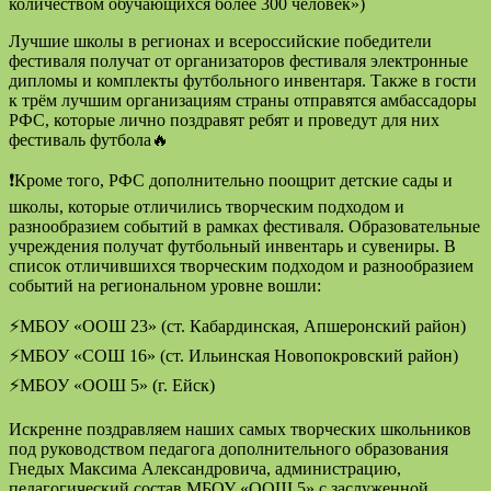
количеством обучающихся более 300 человек»)
Лучшие школы в регионах и всероссийские победители
фестиваля получат от организаторов фестиваля электронные
дипломы и комплекты футбольного инвентаря. Также в гости
к трём лучшим организациям страны отправятся амбассадоры
РФС, которые лично поздравят ребят и проведут для них
фестиваль футбола🔥
❗Кроме того, РФС дополнительно поощрит детские сады и
школы, которые отличились творческим подходом и
разнообразием событий в рамках фестиваля. Образовательные
учреждения получат футбольный инвентарь и сувениры. В
список отличившихся творческим подходом и разнообразием
событий на региональном уровне вошли:
⚡МБОУ «ООШ 23» (ст. Кабардинская, Апшеронский район)
⚡МБОУ «СОШ 16» (ст. Ильинская Новопокровский район)
⚡МБОУ «ООШ 5» (г. Ейск)
Искренне поздравляем наших самых творческих школьников
под руководством педагога дополнительного образования
Гнедых Максима Александровича, администрацию,
педагогический состав МБОУ «ООШ 5» с заслуженной