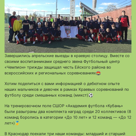
Завершились апрельские выезды в краевую столицу. Вместе со
своими воспитанниками среднего звена Футбольный центр
«Чемпион» трижды защищал честь Ейского района во
всероссийских и региональных соревнованиях🏟️
Хотим поделиться с вами информацией о дебютном опыте
наших мальчиков и девочек в рамках Краевых соревнований по
футболу среди смешанных команд (микст)⚽
На тренировочном поле СШОР «Академия футбола «Кубань»
были разыграны два комплекта наград среди 20 коллективов (8
команд боролись в категории «До 10 лет» и 12 команд — «До 12
лет»)🥇
В Краснодар поехали три наши команды: младший и старший