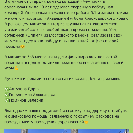
В отличие от старших команд младший «Чемпион» в
соревнованиях до 10 лет одержал уверенную победу над
командой «Успеночка» из Успенского района 6:1, а затем с таким
же счётом проиграл «Академии футбола Краснодарского края».
В решающем матче за выход из группы наших спортсменов
устраивал абсолютно любой исход кроме поражения. Увы,
соперники «Олимп» из Мостовского района, реализовав свои
моменты, одержали победу и вышли в плей-офф со второй
позиции😏
В матчах за 5-8 места наши дети финишировали на шестой
позиции и в целом оставили позитивное впечатление от своей
игры💪
Лучшими игроками в составе наших команд были признаны:
✅Алтухова Дарья
✅Гильдерман Александра
✅Поминов Валерий
Благодарим наших родителей за громкую поддержку с трибуны
и финансовую помощь, связанную с покрытием расходов на
проезд к месту проведения соревнований🤝