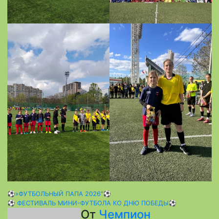
Навигация
⚽»ФУТБОЛЬНЫЙ ПАПА 2026″⚽
⚽ ФЕСТИВАЛЬ МИНИ-ФУТБОЛА КО ДНЮ ПОБЕДЫ⚽
по
От
Чемпион