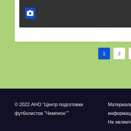
Пагина
1
2
записе
© 2022 АНО "Центр подготовки
Материал
футболистов "Чемпион""
информаци
Не являет