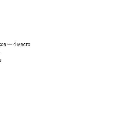
чков — 4 место
о
о