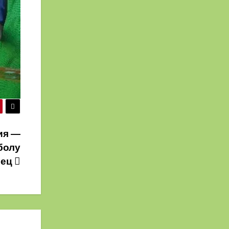
ия —
болу
лец