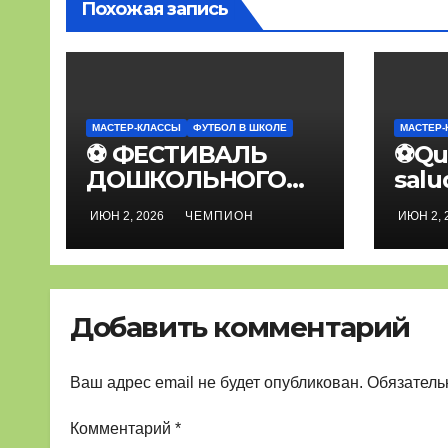
Похожая запись
МАСТЕР-КЛАССЫ
ФУТБОЛ В ШКОЛЕ
МАСТЕР-
⚽ ФЕСТИВАЛЬ
⚽Que
ДОШКОЛЬНОГО
salu
ФУТБОЛА⚽
fútb
ИЮН 2, 2026
ЧЕМПИОН
ИЮН 2, 
Добавить комментарий
Ваш адрес email не будет опубликован.
Обязатель
Комментарий
*