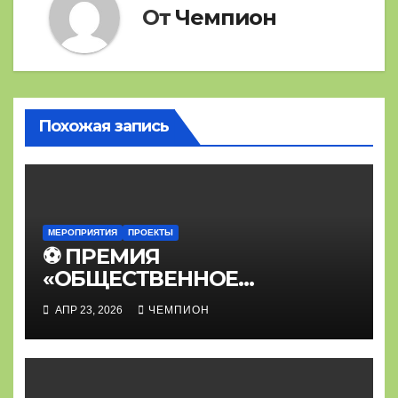
От
Чемпион
Похожая запись
МЕРОПРИЯТИЯ
ПРОЕКТЫ
⚽ ПРЕМИЯ
«ОБЩЕСТВЕННОЕ
ПРИЗНАНИЕ»⚽
АПР 23, 2026
ЧЕМПИОН