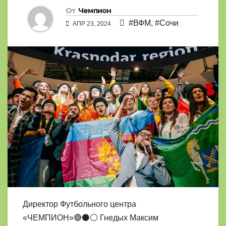
От
Чемпион
#ВФМ
,
#Сочи
АПР 23, 2024
Директор Футбольного центра
«ЧЕМПИОН»🔴⚫⚪ Гнедых Максим