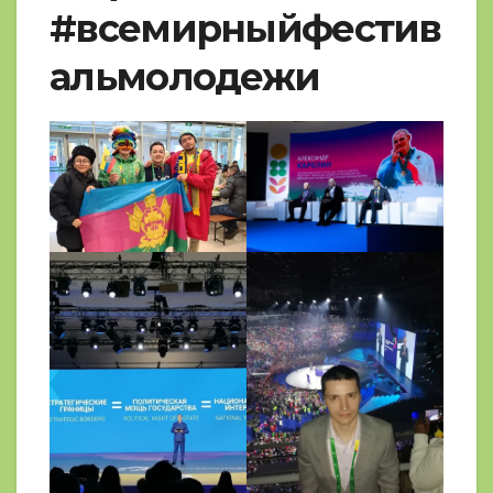
#всемирныйфестив
альмолодежи