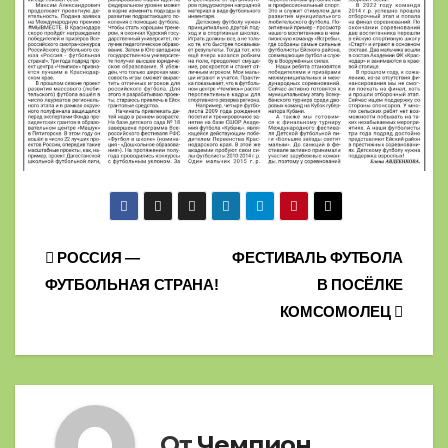
Навигация
РОССИЯ —
ФЕСТИВАЛЬ ФУТБОЛА
ФУТБОЛЬНАЯ СТРАНА!
В ПОСЁЛКЕ
по
КОМСОМОЛЕЦ
записям
От
Чемпион