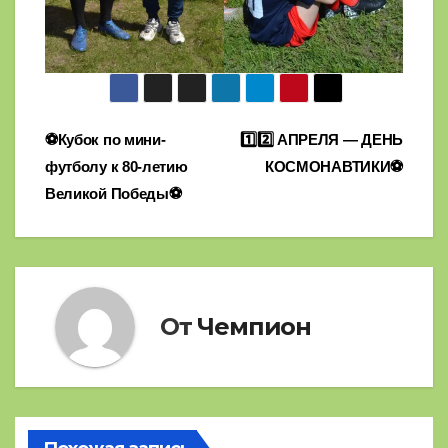
Навигация
⚽Кубок по мини-
1️⃣2️⃣ АПРЕЛЯ — ДЕНЬ
футболу к 80-летию
КОСМОНАВТИКИ⚽
по
Великой Победы⚽
записям
От
Чемпион