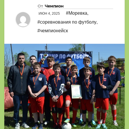
От
Чемпион
#Моревка
,
ИЮН 4, 2025
#соревнования по футболу
,
#чемпионейск