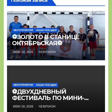
Похожая запись
МЕРОПРИЯТИЯ
НАШИ ПОЕЗДКИ
⚽ЗОЛОТО В СТАНИЦЕ
ОКТЯБРЬСКАЯ⚽
ИЮН 19, 2026
ЧЕМПИОН
МЕРОПРИЯТИЯ
НАШИ ПОЕЗДКИ
⚽ДВУХДНЕВНЫЙ
ФЕСТИВАЛЬ ПО МИНИ-
ФУТБОЛУ⚽
ИЮН 19, 2026
ЧЕМПИОН