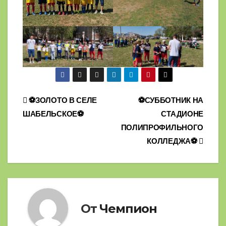
Навигация
⚽ЗОЛОТО В СЕЛЕ
⚽СУББОТНИК НА
ШАБЕЛЬСКОЕ⚽
СТАДИОНЕ
по
ПОЛИПРОФИЛЬНОГО
записям
КОЛЛЕДЖА⚽
От
Чемпион