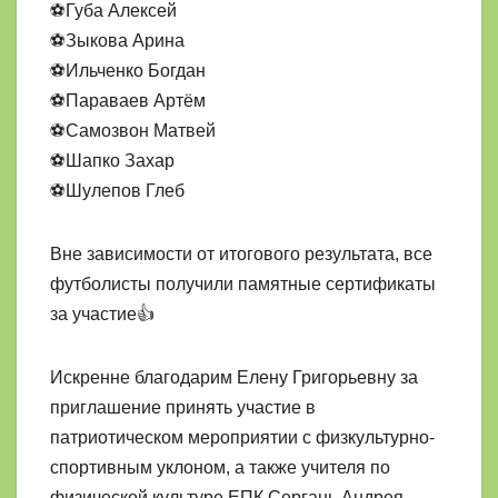
⚽Губа Алексей
⚽Зыкова Арина
⚽Ильченко Богдан
⚽Параваев Артём
⚽Самозвон Матвей
⚽Шапко Захар
⚽Шулепов Глеб
Вне зависимости от итогового результата, все
футболисты получили памятные сертификаты
за участие👍
Искренне благодарим Елену Григорьевну за
приглашение принять участие в
патриотическом мероприятии с физкультурно-
спортивным уклоном, а также учителя по
физической культуре ЕПК Сергань Андрея